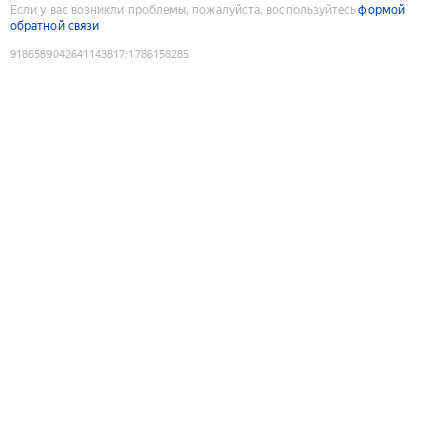
Если у вас возникли проблемы, пожалуйста, воспользуйтесь
формой
обратной связи
9186589042641143817
:
1786158285