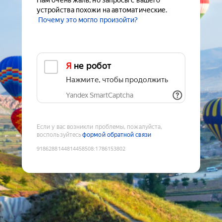
Нам очень жаль, но запросы с вашего
устройства похожи на автоматические.
Почему это могло произойти?
Я не робот
Нажмите, чтобы продолжить
Yandex SmartCaptcha
Если у вас возникли проблемы, пожалуйста,
воспользуйтесь
формой обратной связи
9186288144814458508
:
1786153802