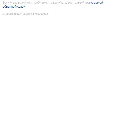
Если у вас возникли проблемы, пожалуйста, воспользуйтесь
формой
обратной связи
9190001381271062864
:
1786209133