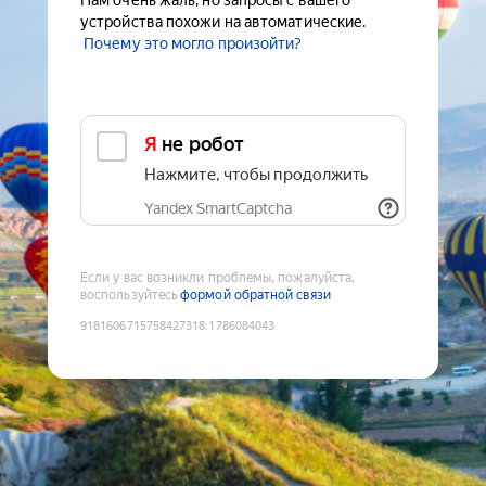
Нам очень жаль, но запросы с вашего
устройства похожи на автоматические.
Почему это могло произойти?
Я не робот
Нажмите, чтобы продолжить
Yandex SmartCaptcha
Если у вас возникли проблемы, пожалуйста,
воспользуйтесь
формой обратной связи
9181606715758427318
:
1786084043