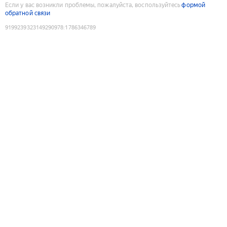
Если у вас возникли проблемы, пожалуйста, воспользуйтесь
формой
обратной связи
9199239323149290978
:
1786346789