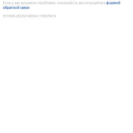
Если у вас возникли проблемы, пожалуйста, воспользуйтесь
формой
обратной связи
9174585282350168594
:
1785979415