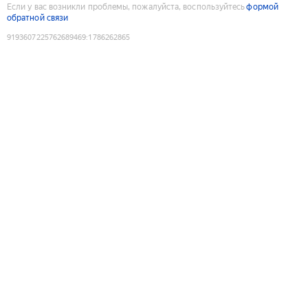
Если у вас возникли проблемы, пожалуйста, воспользуйтесь
формой
обратной связи
9193607225762689469
:
1786262865