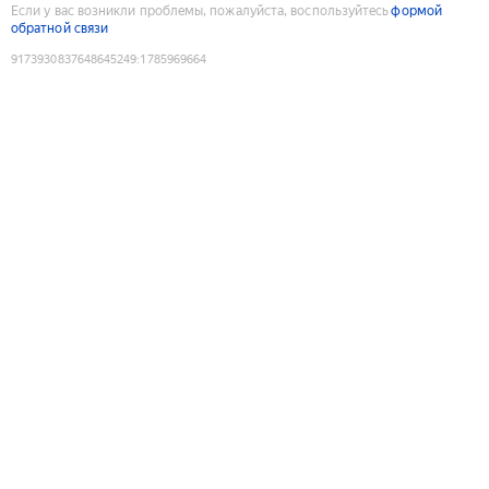
Если у вас возникли проблемы, пожалуйста, воспользуйтесь
формой
обратной связи
9173930837648645249
:
1785969664