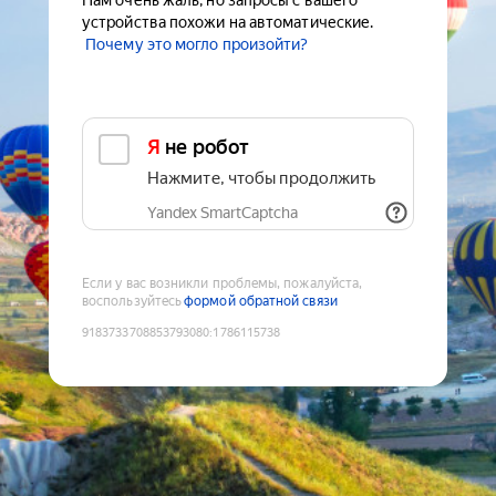
Нам очень жаль, но запросы с вашего
устройства похожи на автоматические.
Почему это могло произойти?
Я не робот
Нажмите, чтобы продолжить
Yandex SmartCaptcha
Если у вас возникли проблемы, пожалуйста,
воспользуйтесь
формой обратной связи
9183733708853793080
:
1786115738