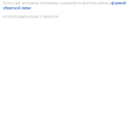
Если у вас возникли проблемы, пожалуйста, воспользуйтесь
формой
обратной связи
9176510260855335406
:
1786008100