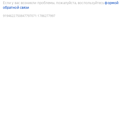
Если у вас возникли проблемы, пожалуйста, воспользуйтесь
формой
обратной связи
9194622750847797071
:
1786277997