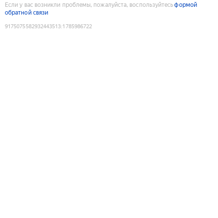
Если у вас возникли проблемы, пожалуйста, воспользуйтесь
формой
обратной связи
9175075582932443513
:
1785986722