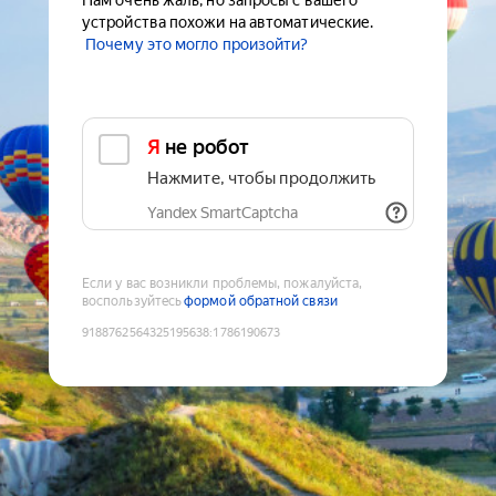
Нам очень жаль, но запросы с вашего
устройства похожи на автоматические.
Почему это могло произойти?
Я не робот
Нажмите, чтобы продолжить
Yandex SmartCaptcha
Если у вас возникли проблемы, пожалуйста,
воспользуйтесь
формой обратной связи
9188762564325195638
:
1786190673