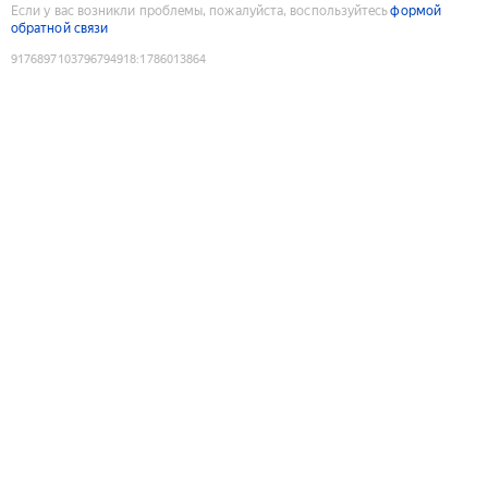
Если у вас возникли проблемы, пожалуйста, воспользуйтесь
формой
обратной связи
9176897103796794918
:
1786013864