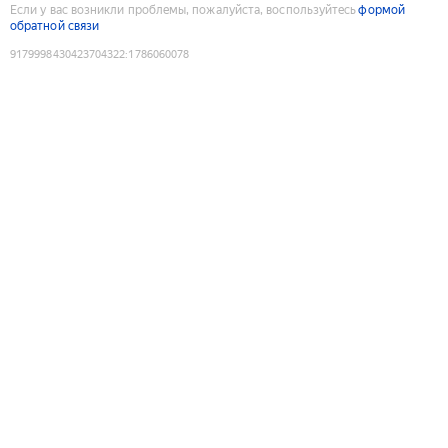
Если у вас возникли проблемы, пожалуйста, воспользуйтесь
формой
обратной связи
9179998430423704322
:
1786060078