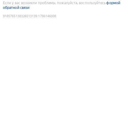
Если у вас возникли проблемы, пожалуйста, воспользуйтесь
формой
обратной связи
9185765138326513139
:
1786146008