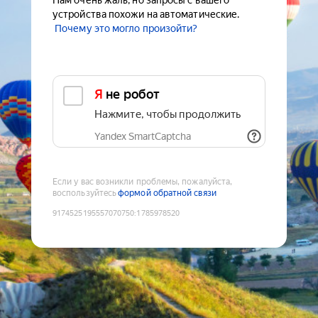
Нам очень жаль, но запросы с вашего
устройства похожи на автоматические.
Почему это могло произойти?
Я не робот
Нажмите, чтобы продолжить
Yandex SmartCaptcha
Если у вас возникли проблемы, пожалуйста,
воспользуйтесь
формой обратной связи
9174525195557070750
:
1785978520