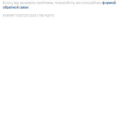
Если у вас возникли проблемы, пожалуйста, воспользуйтесь
формой
обратной связи
9185497153372312320
:
1786142015