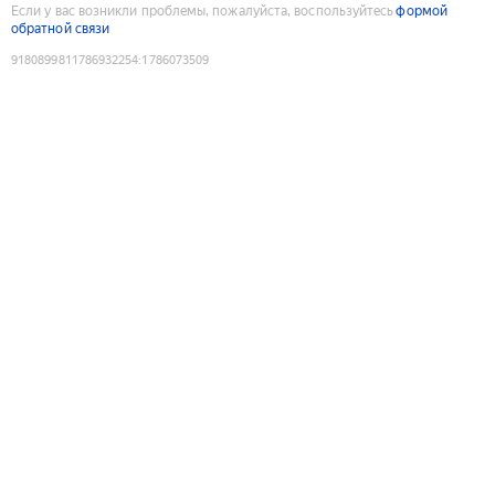
Если у вас возникли проблемы, пожалуйста, воспользуйтесь
формой
обратной связи
9180899811786932254
:
1786073509