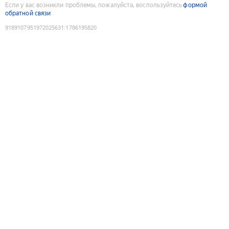
Если у вас возникли проблемы, пожалуйста, воспользуйтесь
формой
обратной связи
9189107951972025631
:
1786195820