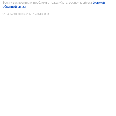
Если у вас возникли проблемы, пожалуйста, воспользуйтесь
формой
обратной связи
9184952109003392365
:
1786133893