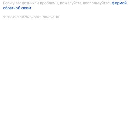
Если у вас возникли проблемы, пожалуйста, воспользуйтесь
формой
обратной связи
9193549899828732380
:
1786262010