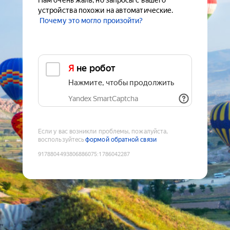
Нам очень жаль, но запросы с вашего
устройства похожи на автоматические.
Почему это могло произойти?
Я не робот
Нажмите, чтобы продолжить
Yandex SmartCaptcha
Если у вас возникли проблемы, пожалуйста,
воспользуйтесь
формой обратной связи
9178804493806886075
:
1786042287