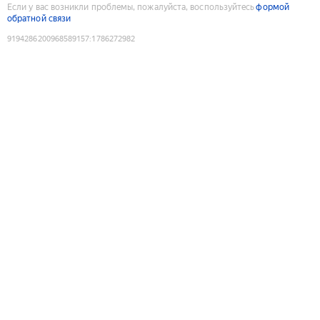
Если у вас возникли проблемы, пожалуйста, воспользуйтесь
формой
обратной связи
9194286200968589157
:
1786272982