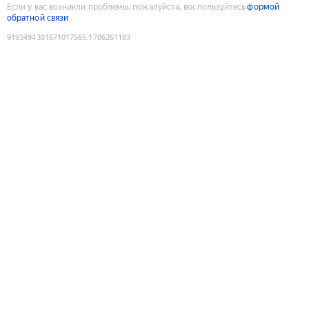
Если у вас возникли проблемы, пожалуйста, воспользуйтесь
формой
обратной связи
9193494381671017565
:
1786261183