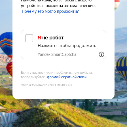
Нам очень жаль, но запросы с вашего
устройства похожи на автоматические.
Почему это могло произойти?
Я не робот
Нажмите, чтобы продолжить
Yandex SmartCaptcha
Если у вас возникли проблемы, пожалуйста,
воспользуйтесь
формой обратной связи
9182943502047923090
:
1786103963