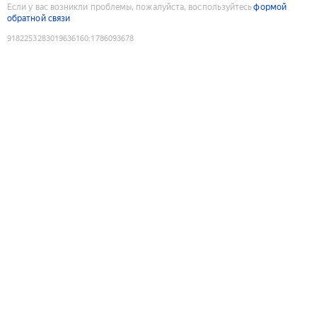
Если у вас возникли проблемы, пожалуйста, воспользуйтесь
формой
обратной связи
9182253283019636160
:
1786093678