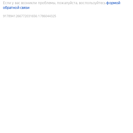
Если у вас возникли проблемы, пожалуйста, воспользуйтесь
формой
обратной связи
9178941266772031656
:
1786044325