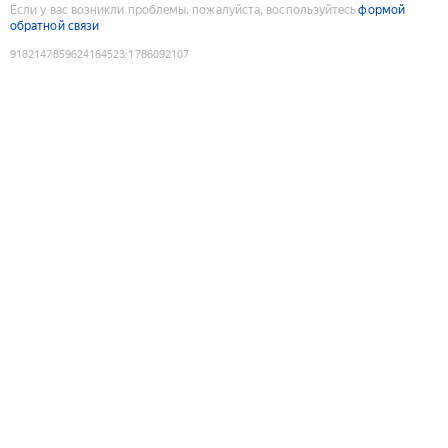
Если у вас возникли проблемы, пожалуйста, воспользуйтесь
формой
обратной связи
9182147859624164523
:
1786092107