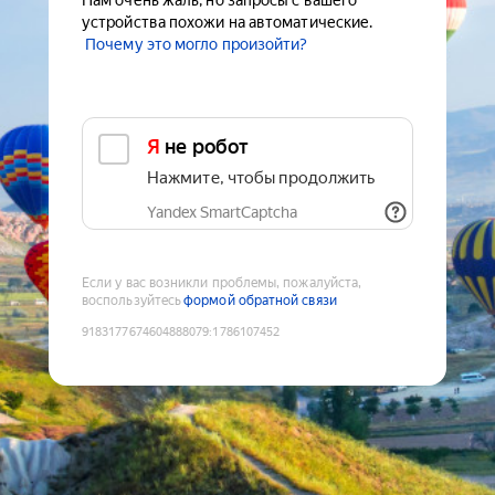
Нам очень жаль, но запросы с вашего
устройства похожи на автоматические.
Почему это могло произойти?
Я не робот
Нажмите, чтобы продолжить
Yandex SmartCaptcha
Если у вас возникли проблемы, пожалуйста,
воспользуйтесь
формой обратной связи
9183177674604888079
:
1786107452