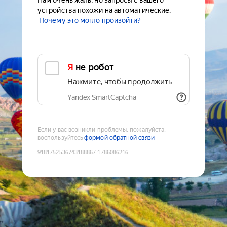
Нам очень жаль, но запросы с вашего
устройства похожи на автоматические.
Почему это могло произойти?
Я не робот
Нажмите, чтобы продолжить
Yandex SmartCaptcha
Если у вас возникли проблемы, пожалуйста,
воспользуйтесь
формой обратной связи
9181752536743188867
:
1786086216