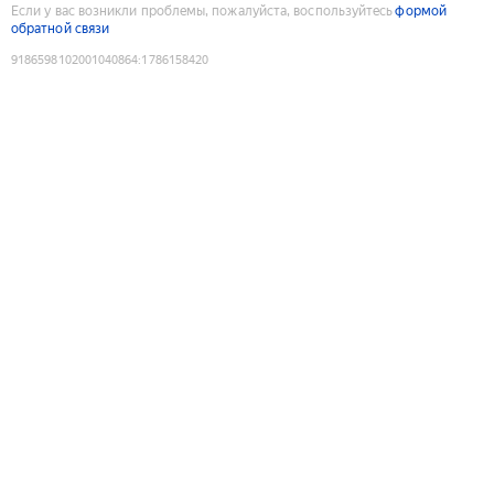
Если у вас возникли проблемы, пожалуйста, воспользуйтесь
формой
обратной связи
9186598102001040864
:
1786158420