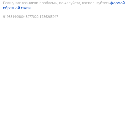
Если у вас возникли проблемы, пожалуйста, воспользуйтесь
формой
обратной связи
9193814090043277022
:
1786265947