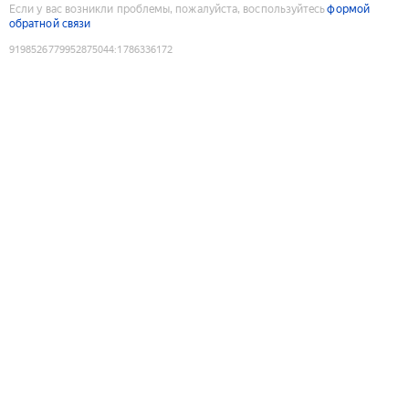
Если у вас возникли проблемы, пожалуйста, воспользуйтесь
формой
обратной связи
9198526779952875044
:
1786336172