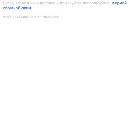
Если у вас возникли проблемы, пожалуйста, воспользуйтесь
формой
обратной связи
9180373444486503803
:
1786065666