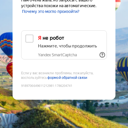
Нам очень жаль, но запросы с вашего
устройства похожи на автоматические.
Почему это могло произойти?
Я не робот
Нажмите, чтобы продолжить
Yandex SmartCaptcha
Если у вас возникли проблемы, пожалуйста,
воспользуйтесь
формой обратной связи
9189706649611212981
:
1786204741