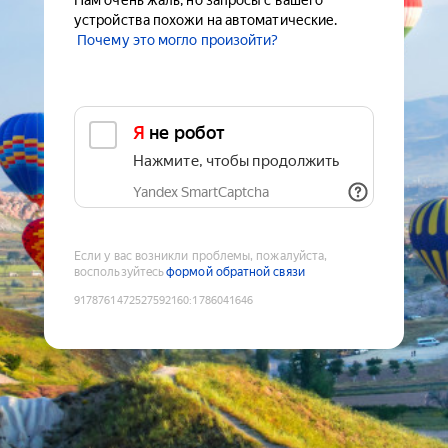
Нам очень жаль, но запросы с вашего
устройства похожи на автоматические.
Почему это могло произойти?
Я не робот
Нажмите, чтобы продолжить
Yandex SmartCaptcha
Если у вас возникли проблемы, пожалуйста,
воспользуйтесь
формой обратной связи
9178761472527592160
:
1786041646