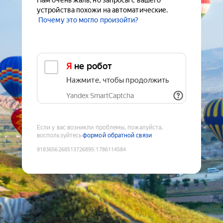
Нам очень жаль, но запросы с вашего
устройства похожи на автоматические.
Почему это могло произойти?
Я не робот
Нажмите, чтобы продолжить
Yandex SmartCaptcha
Если у вас возникли проблемы, пожалуйста,
воспользуйтесь
формой обратной связи
9183656268513726895
:
1786114584