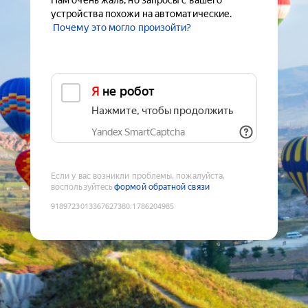
Нам очень жаль, но запросы с вашего
устройства похожи на автоматические.
Почему это могло произойти?
Я не робот
Нажмите, чтобы продолжить
Yandex SmartCaptcha
Если у вас возникли проблемы, пожалуйста,
воспользуйтесь
формой обратной связи
9189723013367627380
:
1786204985