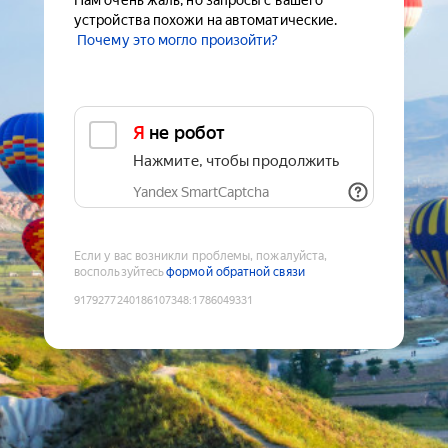
Нам очень жаль, но запросы с вашего
устройства похожи на автоматические.
Почему это могло произойти?
Я не робот
Нажмите, чтобы продолжить
Yandex SmartCaptcha
Если у вас возникли проблемы, пожалуйста,
воспользуйтесь
формой обратной связи
9179277240186107348
:
1786049331