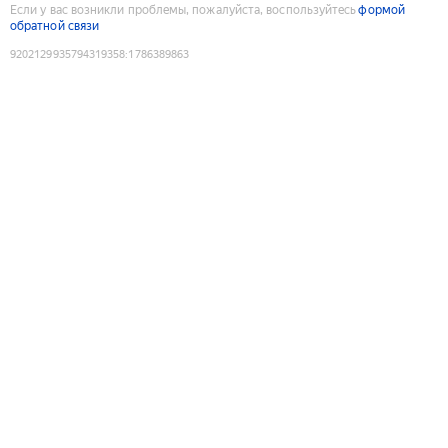
Если у вас возникли проблемы, пожалуйста, воспользуйтесь
формой
обратной связи
9202129935794319358
:
1786389863