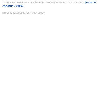
Если у вас возникли проблемы, пожалуйста, воспользуйтесь
формой
обратной связи
9186643025680580826
:
1786159090