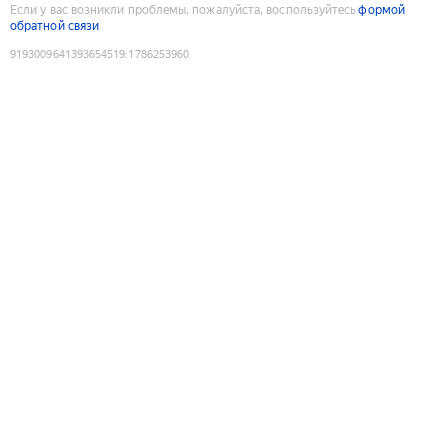
Если у вас возникли проблемы, пожалуйста, воспользуйтесь
формой
обратной связи
9193009641393654519
:
1786253960