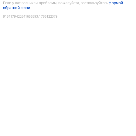
Если у вас возникли проблемы, пожалуйста, воспользуйтесь
формой
обратной связи
9184179422641656593
:
1786122379