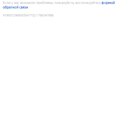
Если у вас возникли проблемы, пожалуйста, воспользуйтесь
формой
обратной связи
9199312906003547732
:
1786347886