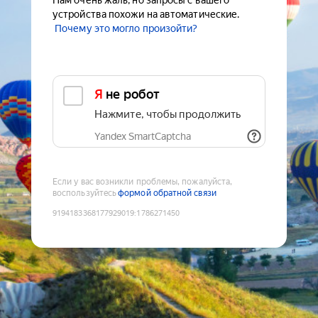
Нам очень жаль, но запросы с вашего
устройства похожи на автоматические.
Почему это могло произойти?
Я не робот
Нажмите, чтобы продолжить
Yandex SmartCaptcha
Если у вас возникли проблемы, пожалуйста,
воспользуйтесь
формой обратной связи
9194183368177929019
:
1786271450