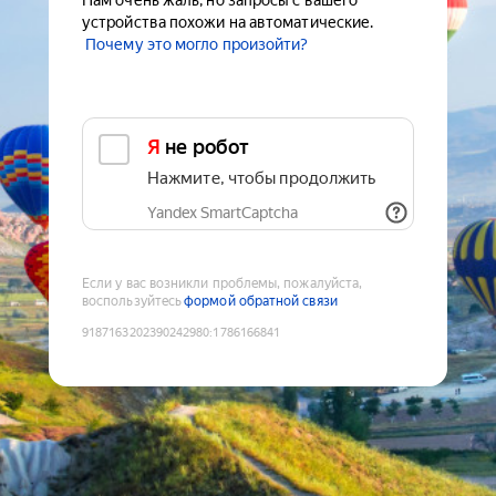
Нам очень жаль, но запросы с вашего
устройства похожи на автоматические.
Почему это могло произойти?
Я не робот
Нажмите, чтобы продолжить
Yandex SmartCaptcha
Если у вас возникли проблемы, пожалуйста,
воспользуйтесь
формой обратной связи
9187163202390242980
:
1786166841