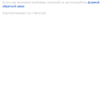
Если у вас возникли проблемы, пожалуйста, воспользуйтесь
формой
обратной связи
9182763516545661132
:
1786101281