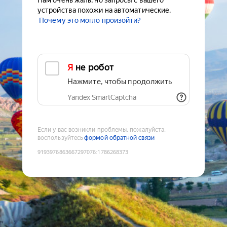
Нам очень жаль, но запросы с вашего
устройства похожи на автоматические.
Почему это могло произойти?
Я не робот
Нажмите, чтобы продолжить
Yandex SmartCaptcha
Если у вас возникли проблемы, пожалуйста,
воспользуйтесь
формой обратной связи
9193976863667297076
:
1786268373