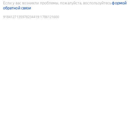
Если у вас возникли проблемы, пожалуйста, воспользуйтесь
формой
обратной связи
9184127135978234419
:
1786121600